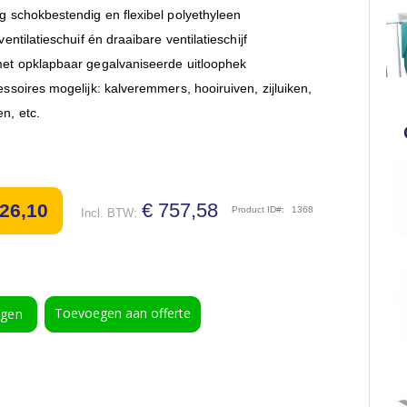
g schokbestendig en flexibel polyethyleen
alveriglo
ventilatieschuif én draaibare ventilatieschijf
et opklapbaar gegalvaniseerde uitloophek
ssoires mogelijk: kalveremmers, hooiruiven, zijluiken,
n, etc.
€ 757,58
626,10
Product ID
1368
Toevoegen aan offerte
agen