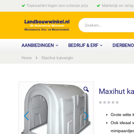
Ga
Topkwaliteit tegen een scherpe prijs
Makkelijk en veili
naar
de
inhoud
Zoek
AANBIEDINGEN
BEDRIJF & ERF
DIERBEN
Home
Maxihut kalveriglo
Ga
naar
Maxihut ka
het
einde
van
de
Grote witte 
afbeeldingen-
gallerij
Ook ideaal 
minipaardje