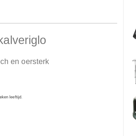
alveriglo
sch en oersterk
eken leeftijd.