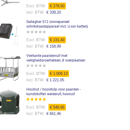
0%
€ 279,50
€ 338,20
Gallagher S12 zonnepaneel
schrikdraadapparaat incl. Li-ion batterij
Rating:
0%
Speciale
€ 131,40
prijs
€ 158,99
Vierkante paardenruif met
veiligheidsvoerhekken, 8 voerplaatsen
Rating:
0%
Speciale
€ 1.009,13
prijs
€ 1.221,05
Hooihut / hooistolp voor paarden -
kunststoffen weideruif, hooiruif
Waardering:
99%
€ 546,66
€ 661,46