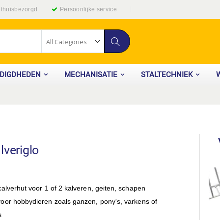
g thuisbezorgd
Persoonlijke service
Zoek
ODIGDHEDEN
MECHANISATIE
STALTECHNIEK
lveriglo
kalverhut voor 1 of 2 kalveren, geiten, schapen
voor hobbydieren zoals ganzen, pony's, varkens of
s