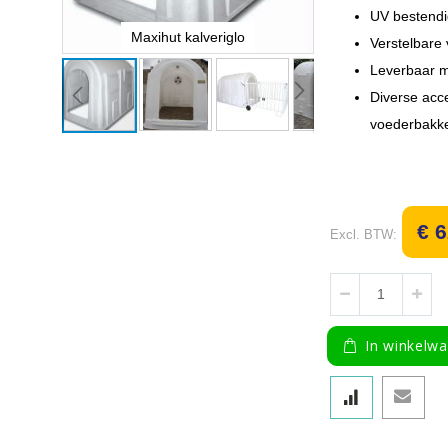
UV bestendi
Maxihut kalveriglo
Maxihut k
Verstelbare 
Leverbaar m
Diverse acce
voederbakke
Ga
naar
het
begin
van
€ 
de
afbeeldingen-
gallerij
In winkelw