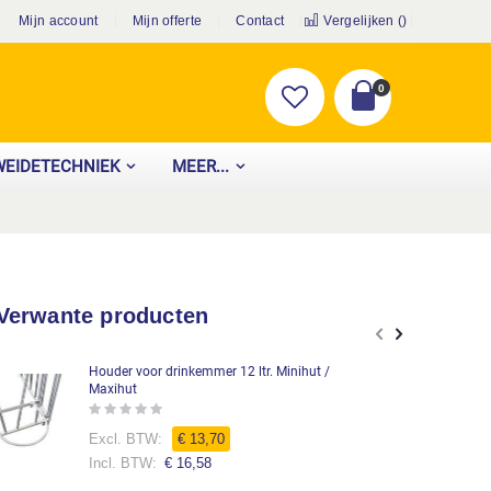
Mijn account
Mijn offerte
Contact
Vergelijken (
)
producten
0
Cart
WEIDETECHNIEK
MEER...
Verwante producten
Houder voor drinkemmer 12 ltr. Minihut /
Maxihut
Rating:
0%
€ 13,70
€ 16,58