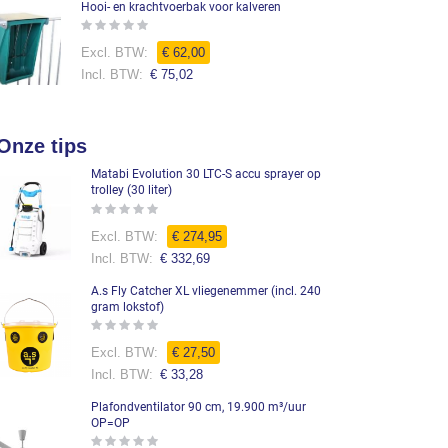
Hooi- en krachtvoerbak voor kalveren
Rating:
0%
€ 62,00
€ 75,02
Onze tips
Matabi Evolution 30 LTC-S accu sprayer op
trolley (30 liter)
Rating:
0%
€ 274,95
€ 332,69
A.s Fly Catcher XL vliegenemmer (incl. 240
gram lokstof)
Rating:
0%
€ 27,50
€ 33,28
Plafondventilator 90 cm, 19.900 m³/uur
OP=OP
Rating: