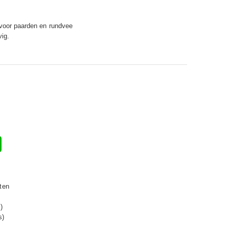
 voor paarden en rundvee
vig.
ten
)
s)