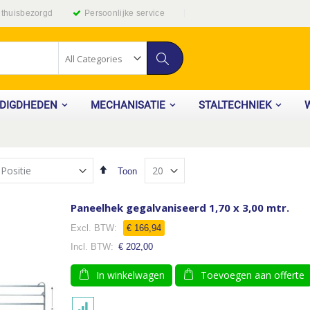
g thuisbezorgd
Persoonlijke service
Zoek
ODIGDHEDEN
MECHANISATIE
STALTECHNIEK
Van
Toon
hoog
naar
laag
Paneelhek gegalvaniseerd 1,70 x 3,00 mtr.
sorteren
€ 166,94
€ 202,00
In winkelwagen
Toevoegen aan offerte