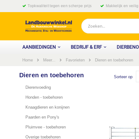
Ga
Topkwaliteit tegen een scherpe prijs
Makkelijk en veili
naar
de
inhoud
Zoek
AANBIEDINGEN
BEDRIJF & ERF
DIERBEN
Home
Dieren en toebehoren
Meer...
Favorieten
Dieren en toebehoren
Sorteer op
Dierenvoeding
Honden - toebehoren
Knaagdieren en konijnen
Paarden en Pony's
Pluimvee - toebehoren
Overige toebehoren