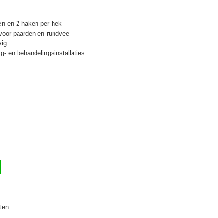
en en 2 haken per hek
 voor paarden en rundvee
vig.
g- en behandelingsinstallaties
ten