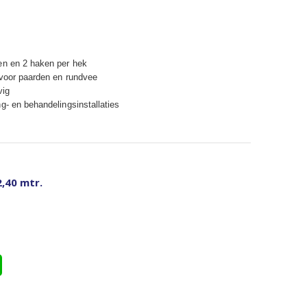
en en 2 haken per hek
 voor paarden en rundvee
vig
g- en behandelingsinstallaties
2,40 mtr.