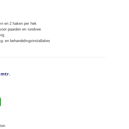
en en 2 haken per hek
 voor paarden en rundvee
vig.
g- en behandelingsinstallaties
 mtr.
ten