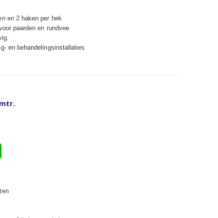
en en 2 haken per hek
 voor paarden en rundvee
vig.
g- en behandelingsinstallaties
 mtr.
ten