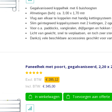
Gegalvaniseerd koppelhek met 6 buishoogten
Afmetingen (bxh): ca. 3,00 x 1,70 mtr
Vlug aan elkaar te koppelen met handig kettingsysteem
Slim geïntegreerd koppelsysteem met 2 kettingen, 2 og
Voor o.a. paddocks, vangkralen, drijfgangen en hokken
Licht van gewicht, snel te verplaatsen, en toch zeer ste
Dankzij vele beschikbare accessoires geschikt voor van
Paneelhek met poort, gegalvaniseerd, 2,20 x 
Waardering:
100
100
% of
€ 285,12
€ 345,00
In winkelwagen
Toevoegen aan offerte