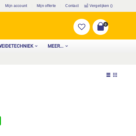
Mijn account
Mijn offerte
Contact
Vergelijken (
)
producten
0
Cart
WEIDETECHNIEK
MEER...
Tonen
als
Lijst
Foto-
tabel