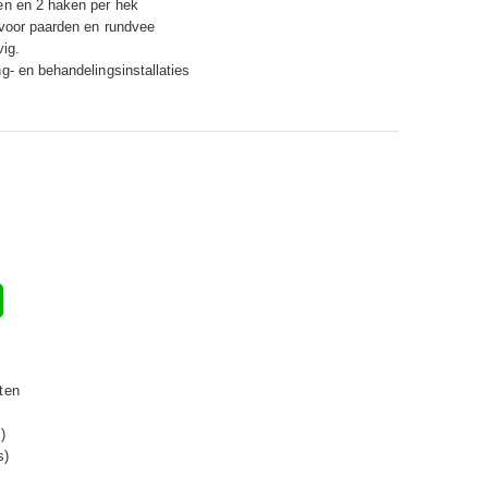
en en 2 haken per hek
 voor paarden en rundvee
vig.
g- en behandelingsinstallaties
ten
)
s)