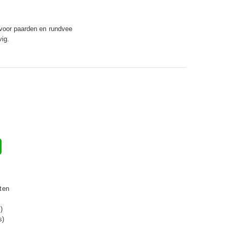
 voor paarden en rundvee
vig.
ten
)
s)