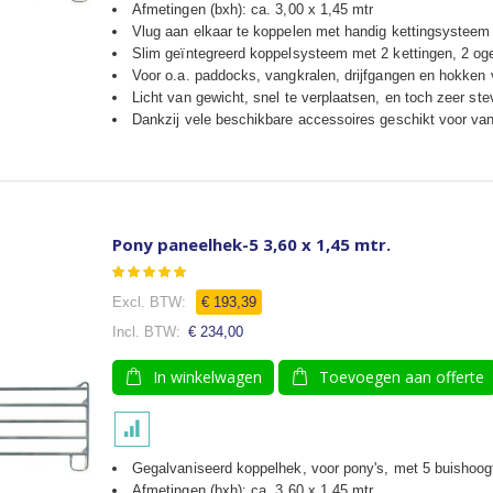
Afmetingen (bxh): ca. 3,00 x 1,45 mtr
Vlug aan elkaar te koppelen met handig kettingsysteem
Slim geïntegreerd koppelsysteem met 2 kettingen, 2 og
Voor o.a. paddocks, vangkralen, drijfgangen en hokken
Licht van gewicht, snel te verplaatsen, en toch zeer ste
Dankzij vele beschikbare accessoires geschikt voor van
Pony paneelhek-5 3,60 x 1,45 mtr.
Waardering:
93
100
% of
€ 193,39
€ 234,00
In winkelwagen
Toevoegen aan offerte
Gegalvaniseerd koppelhek, voor pony's, met 5 buishoog
Afmetingen (bxh): ca. 3,60 x 1,45 mtr