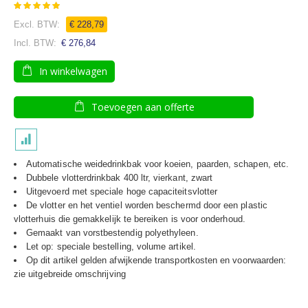
Waardering:
100
100
% of
€ 228,79
€ 276,84
In winkelwagen
Toevoegen aan offerte
Automatische weidedrinkbak voor koeien, paarden, schapen, etc.
Dubbele vlotterdrinkbak 400 ltr, vierkant, zwart
Uitgevoerd met speciale hoge capaciteitsvlotter
De vlotter en het ventiel worden beschermd door een plastic
vlotterhuis die gemakkelijk te bereiken is voor onderhoud.
Gemaakt van vorstbestendig polyethyleen.
Let op: speciale bestelling, volume artikel.
Op dit artikel gelden afwijkende transportkosten en voorwaarden:
zie uitgebreide omschrijving