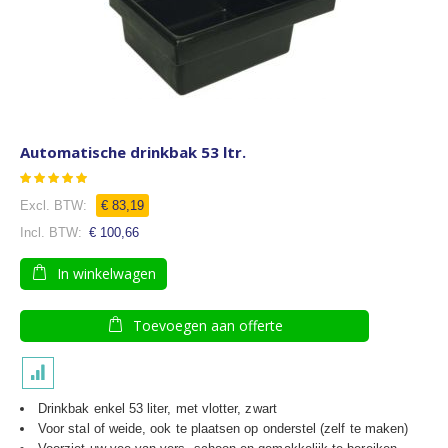
Automatische drinkbak 53 ltr.
Waardering:
90
100
% of
€ 83,19
€ 100,66
In winkelwagen
Toevoegen aan offerte
Drinkbak enkel 53 liter, met vlotter, zwart
Voor stal of weide, ook te plaatsen op onderstel (zelf te maken)