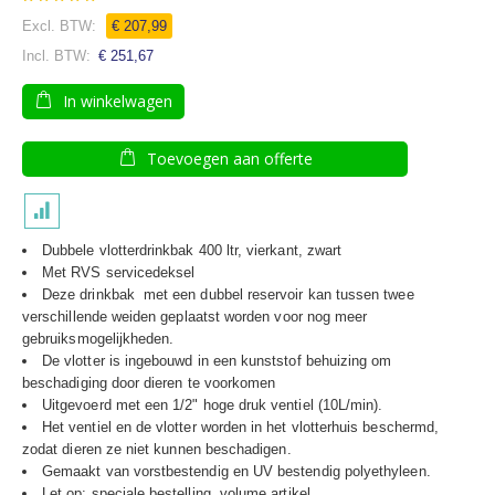
80
100
% of
€ 207,99
€ 251,67
In winkelwagen
Toevoegen aan offerte
Dubbele vlotterdrinkbak 400 ltr, vierkant, zwart
Met RVS servicedeksel
Deze drinkbak met een dubbel reservoir kan tussen twee
verschillende weiden geplaatst worden voor nog meer
gebruiksmogelijkheden.
De vlotter is ingebouwd in een kunststof behuizing om
beschadiging door dieren te voorkomen
Uitgevoerd met een 1/2" hoge druk ventiel (10L/min).
Het ventiel en de vlotter worden in het vlotterhuis beschermd,
zodat dieren ze niet kunnen beschadigen.
Gemaakt van vorstbestendig en UV bestendig polyethyleen.
Let op: speciale bestelling, volume artikel.