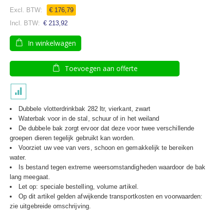
87
100
% of
€ 176,79
€ 213,92
In winkelwagen
Toevoegen aan offerte
Dubbele vlotterdrinkbak 282 ltr, vierkant, zwart
Waterbak voor in de stal, schuur of in het weiland
De dubbele bak zorgt ervoor dat deze voor twee verschillende
groepen dieren tegelijk gebruikt kan worden.
Voorziet uw vee van vers, schoon en gemakkelijk te bereiken
water.
Is bestand tegen extreme weersomstandigheden waardoor de bak
lang meegaat.
Let op: speciale bestelling, volume artikel.
Op dit artikel gelden afwijkende transportkosten en voorwaarden:
zie uitgebreide omschrijving.