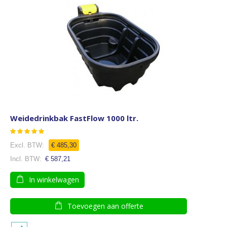
Weidedrinkbak FastFlow 1000 ltr.
Waardering:
97
100
% of
€ 485,30
€ 587,21
In winkelwagen
Toevoegen aan offerte