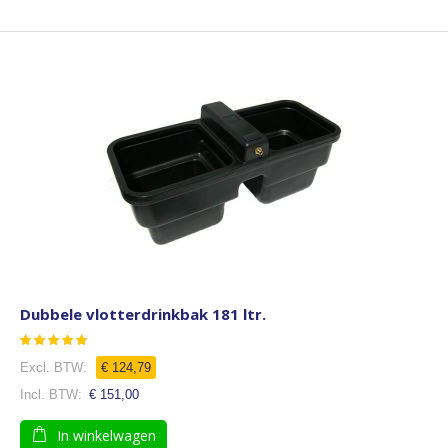
Dubbele vlotterdrinkbak 181 ltr.
Waardering:
97
100
% of
€ 124,79
€ 151,00
In winkelwagen