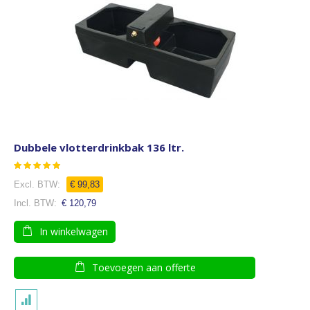
Dubbele vlotterdrinkbak 136 ltr.
Waardering:
98
100
% of
€ 99,83
€ 120,79
In winkelwagen
Toevoegen aan offerte