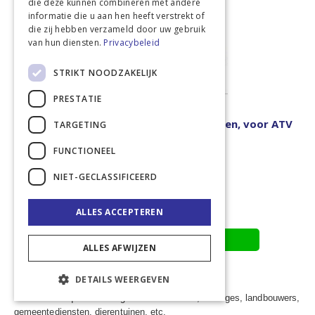
die deze kunnen combineren met andere
informatie die u aan hen heeft verstrekt of
die zij hebben verzameld door uw gebruik
van hun diensten.
Privacybeleid
STRIKT NOODZAKELIJK
PRESTATIE
Tip Assist 500 ltr offroad quad kiepwagen, voor ATV
TARGETING
en UTV
FUNCTIONEEL
€ 1.246,54
€ 1.508,31
NIET-GECLASSIFICEERD
In winkelwagen
ALLES ACCEPTEREN
Toevoegen aan offerte
ALLES AFWIJZEN
DETAILS WEERGEVEN
De ideale quad aanhanger voor hoveniers, maneges, landbouwers,
gemeentediensten, dierentuinen, etc.