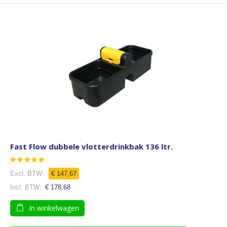
Fast Flow dubbele vlotterdrinkbak 136 ltr.
Waardering:
100
100
% of
€ 147,67
€ 178,68
In winkelwagen