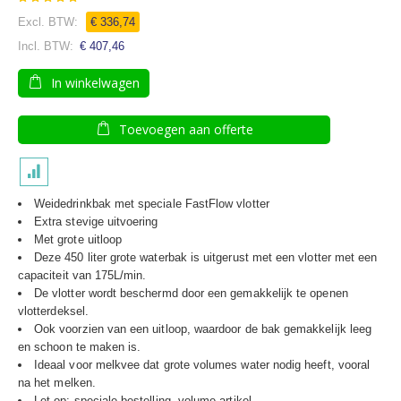
90
100
% of
€ 336,74
€ 407,46
In winkelwagen
Toevoegen aan offerte
Weidedrinkbak met speciale FastFlow vlotter
Extra stevige uitvoering
Met grote uitloop
Deze 450 liter grote waterbak is uitgerust met een vlotter met een
capaciteit van 175L/min.
De vlotter wordt beschermd door een gemakkelijk te openen
vlotterdeksel.
Ook voorzien van een uitloop, waardoor de bak gemakkelijk leeg
en schoon te maken is.
Ideaal voor melkvee dat grote volumes water nodig heeft, vooral
na het melken.
Let op: speciale bestelling, volume artikel.