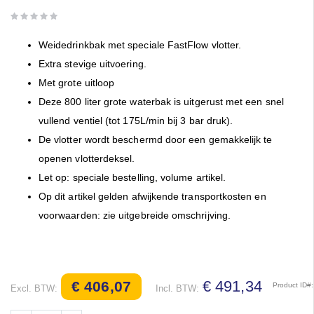
van
de
afbeeldingen-
Weidedrinkbak met speciale FastFlow vlotter.
gallerij
Extra stevige uitvoering.
Met grote uitloop
Deze 800 liter grote waterbak is uitgerust met een snel
vullend ventiel (tot 175L/min bij 3 bar druk).
De vlotter wordt beschermd door een gemakkelijk te
openen vlotterdeksel.
Let op: speciale bestelling, volume artikel.
Op dit artikel gelden afwijkende transportkosten en
voorwaarden: zie uitgebreide omschrijving.
€ 491,34
€ 406,07
Product ID