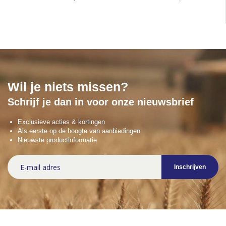
Wil je niets missen?
Schrijf je dan in voor onze nieuwsbrief
Exclusieve acties & kortingen
Als eerste op de hoogte van aanbiedingen
Nieuwste productinformatie
Abonneer
Inschrijven
u
op
onze
nieuwsbrief