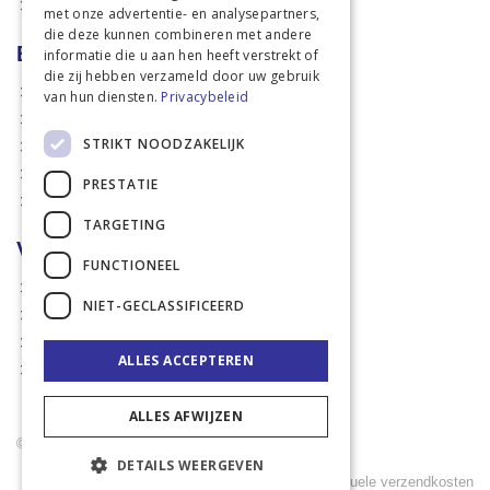
Actiefolders
met onze advertentie- en analysepartners,
die deze kunnen combineren met andere
Betalen en verzenden
informatie die u aan hen heeft verstrekt of
die zij hebben verzameld door uw gebruik
Hoe bestellen?
van hun diensten.
Privacybeleid
Betaalmethoden
STRIKT NOODZAKELIJK
Afhaalmogelijkheden
Verzendkosten
PRESTATIE
Retouren
TARGETING
Voorwaarden
FUNCTIONEEL
Disclaimer
NIET-GECLASSIFICEERD
Privacy policy & Cookies
Algemene voorwaarden
ALLES ACCEPTEREN
Garantie en klachten
ALLES AFWIJZEN
© 2021 Rademaker Mechelen B.V. - Sinds 2005
DETAILS WEERGEVEN
Alle prijzen zijn exclusief BTW en exclusief eventuele verzendkosten