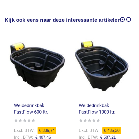
Kijk ook eens naar deze interessante artikelen
Weidedrinkbak
Weidedrinkbak
FastFlow 600 ltr.
FastFlow 1000 ltr.
Rating:
Rating:
0%
0%
€ 336,74
€ 485,30
€ 407,46
€ 587,21