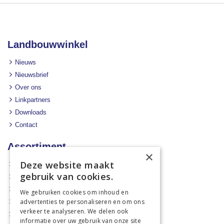
Landbouwwinkel
Nieuws
Nieuwsbrief
Over ons
Linkpartners
Downloads
Contact
Assortiment
×
Deze website maakt
Aanbiedingen
gebruik van cookies.
Mechanisatie
Stal & Erf
We gebruiken cookies om inhoud en
advertenties te personaliseren en om ons
Weidetechniek
verkeer te analyseren. We delen ook
Dierbenodigdheden
informatie over uw gebruik van onze site