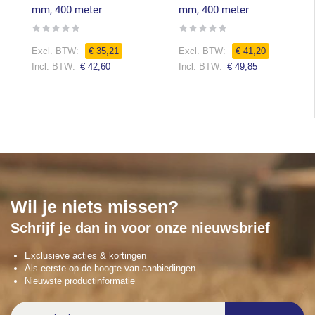
mm, 400 meter
mm, 400 meter
Rating:
Rating:
0%
0%
€ 35,21
€ 41,20
€ 42,60
€ 49,85
Wil je niets missen?
Schrijf je dan in voor onze nieuwsbrief
Exclusieve acties & kortingen
Als eerste op de hoogte van aanbiedingen
Nieuwste productinformatie
Abonneer