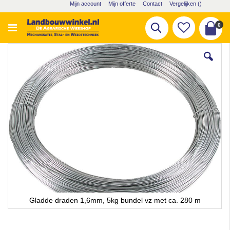
Ga
Mijn account
Mijn offerte
Contact
Vergelijken (
)
naar
de
pro
0
Zoek
inhoud
Cart
Ga
naar
het
einde
van
de
afbeeldingen-
gallerij
Gladde draden 1,6mm, 5kg bundel vz met ca. 280 m
Ga
naar