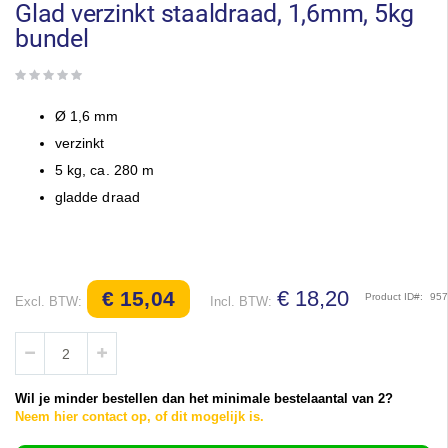
het
Glad verzinkt staaldraad, 1,6mm, 5kg
begin
bundel
van
de
afbeeldingen-
gallerij
Ø 1,6 mm
verzinkt
5 kg, ca. 280 m
gladde draad
€ 18,20
€ 15,04
Product ID
95
Wil je minder bestellen dan het minimale bestelaantal van 2?
Neem hier contact op, of dit mogelijk is.