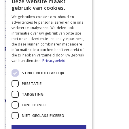
Deze website maakt
Aanbiedingen
gebruik van cookies.
Mechanisatie
Stal & Erf
We gebruiken cookies om inhoud en
advertenties te personaliseren en om ons
Weidetechniek
verkeer te analyseren. We delen ook
Dierbenodigdheden
informatie over uw gebruik van onze site
Actiefolders
met onze advertentie- en analysepartners,
die deze kunnen combineren met andere
Betalen en verzenden
informatie die u aan hen heeft verstrekt of
die zij hebben verzameld door uw gebruik
Hoe bestellen?
van hun diensten.
Privacybeleid
Betaalmethoden
STRIKT NOODZAKELIJK
Afhaalmogelijkheden
Verzendkosten
PRESTATIE
Retouren
TARGETING
Voorwaarden
FUNCTIONEEL
Disclaimer
NIET-GECLASSIFICEERD
Privacy policy & Cookies
Algemene voorwaarden