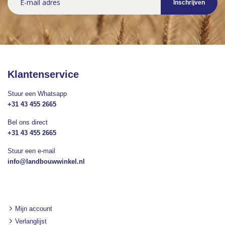
Inschrijven
u
op
onze
nieuwsbrief
Klantenservice
Stuur een Whatsapp
+31 43 455 2665
Bel ons direct
+31 43 455 2665
Stuur een e-mail
info@landbouwwinkel.nl
Mijn account
Verlanglijst