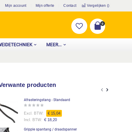
Mijn account
Mijn offerte
Contact
Vergelijken (
)
producten
0
Cart
WEIDETECHNIEK
MEER...
Verwante producten
Afrasteringstang - Standaard
Rating:
0%
€ 15,04
€ 18,20
Gripple spantang / draadspanner