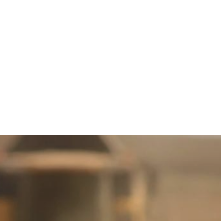
€ 151,00
€ 33,05
€ 10,10