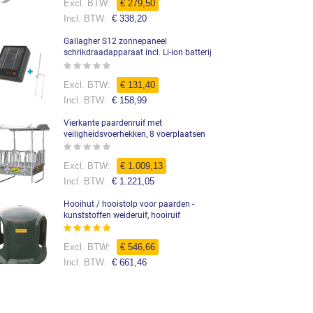
€ 279,50
€ 338,20
Gallagher S12 zonnepaneel
schrikdraadapparaat incl. Li-ion batterij
Rating:
0%
Speciale
€ 131,40
prijs
€ 158,99
Vierkante paardenruif met
veiligheidsvoerhekken, 8 voerplaatsen
Rating:
0%
Speciale
€ 1.009,13
prijs
€ 1.221,05
Hooihut / hooistolp voor paarden -
kunststoffen weideruif, hooiruif
Waardering:
99%
€ 546,66
€ 661,46