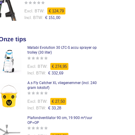
Rating:
0%
€ 124,79
€ 151,00
Onze tips
Matabi Evolution 30 LTC-S accu sprayer op
trolley (30 liter)
Rating:
0%
€ 274,95
€ 332,69
A.s Fly Catcher XL vliegenemmer (incl. 240
gram lokstof)
Rating:
0%
€ 27,50
€ 33,28
Plafondventilator 90 cm, 19.900 m³/uur
OP=OP
Rating:
0%