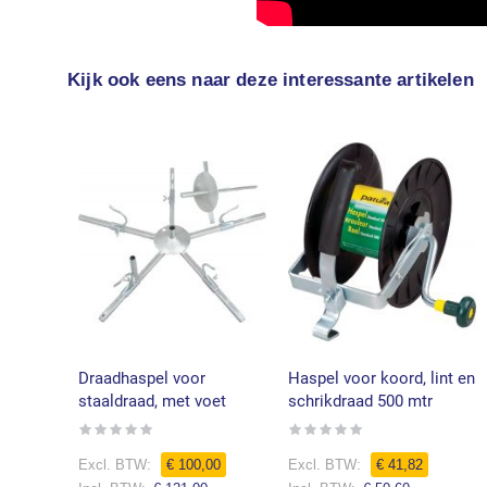
Kijk ook eens naar deze interessante artikelen
Draadhaspel voor
Haspel voor koord, lint en
staaldraad, met voet
schrikdraad 500 mtr
Rating:
Rating:
0%
0%
€ 100,00
€ 41,82