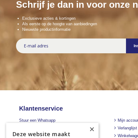
Schrijf je dan in voor onze 
Exclusieve acties & kortingen
Als eerste op de hoogte van aanbiedingen
Nieuwste productinformatie
Abonneer
In
u
op
onze
nieuwsbrief
Klantenservice
Stuur een Whatsapp
Mijn accou
×
+31 43 455 2665
Verlanglijst
Deze website maakt
Winkelwag
Bel ons direct