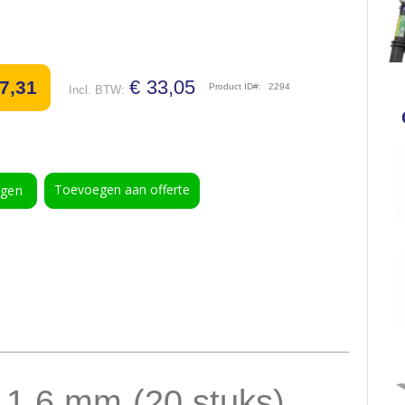
€ 33,05
7,31
Product ID
2294
Toevoegen aan offerte
agen
 1,6 mm (20 stuks)