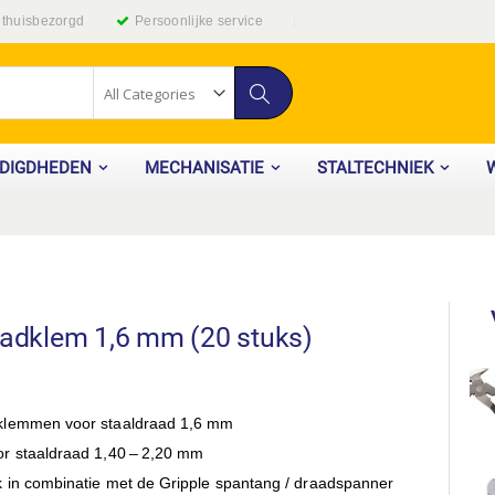
g thuisbezorgd
Persoonlijke service
Zoek
ODIGDHEDEN
MECHANISATIE
STALTECHNIEK
aadklem 1,6 mm (20 stuks)
klemmen voor staaldraad 1,6 mm
or staaldraad 1,40 – 2,20 mm
lem 1,6 mm (20
ks)
k in combinatie met de Gripple spantang / draadspanner