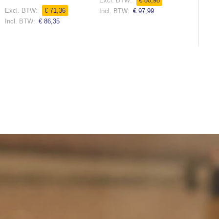
0%
€ 80,98
€ 71,36
€ 97,99
€ 86,35