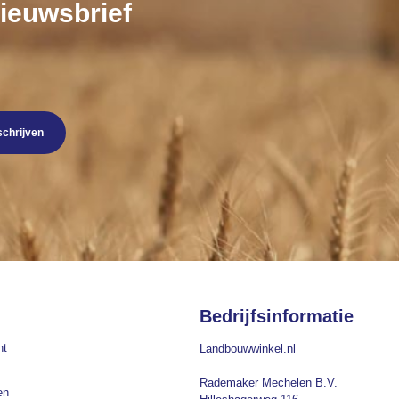
nieuwsbrief
schrijven
Bedrijfsinformatie
nt
Landbouwwinkel.nl
Rademaker Mechelen B.V.
en