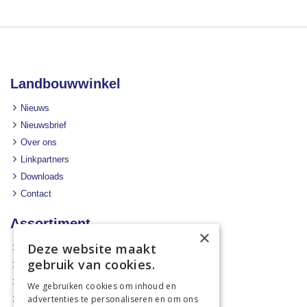
Landbouwwinkel
Nieuws
Nieuwsbrief
Over ons
Linkpartners
Downloads
Contact
Assortiment
×
Deze website maakt
Aanbiedingen
gebruik van cookies.
Mechanisatie
Stal & Erf
We gebruiken cookies om inhoud en
advertenties te personaliseren en om ons
Weidetechniek