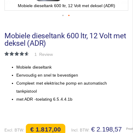
Mobiele dieseltank 600 ltr, 12 Volt met deksel (ADR)
Ga
naar
het
Mobiele dieseltank 600 ltr, 12 Volt met
begin
deksel (ADR)
van
de
Waardering:
1
Review
afbeeldingen-
93
100
% of
gallerij
Mobiele dieseltank
Eenvoudig en snel te bevestigen
Compleet met elektrische pomp en automatisch
tankpistool
met ADR -toelating 6.5.4.4.1b
€ 2.198,57
€ 1.817,00
Prod