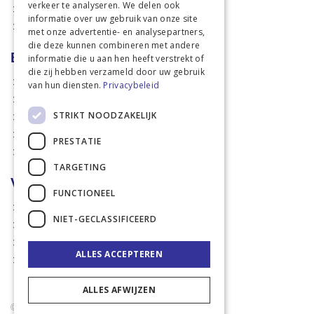
verkeer te analyseren. We delen ook
Dierbenodigdheden
informatie over uw gebruik van onze site
Actiefolders
met onze advertentie- en analysepartners,
die deze kunnen combineren met andere
Betalen en verzenden
informatie die u aan hen heeft verstrekt of
die zij hebben verzameld door uw gebruik
Hoe bestellen?
van hun diensten.
Privacybeleid
Betaalmethoden
STRIKT NOODZAKELIJK
Afhaalmogelijkheden
Verzendkosten
PRESTATIE
Retouren
TARGETING
Voorwaarden
FUNCTIONEEL
Disclaimer
NIET-GECLASSIFICEERD
Privacy policy & Cookies
Algemene voorwaarden
ALLES ACCEPTEREN
Garantie en klachten
ALLES AFWIJZEN
© 2021 Rademaker Mechelen B.V. - Sinds 2005