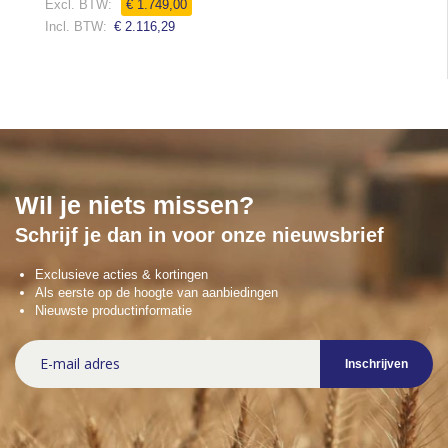
€ 1.749,00
€ 2.116,29
Wil je niets missen?
Schrijf je dan in voor onze nieuwsbrief
Exclusieve acties & kortingen
Als eerste op de hoogte van aanbiedingen
Nieuwste productinformatie
Abonneer
Inschrijven
u
op
onze
nieuwsbrief