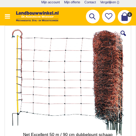
Ga
Mijn account
Mijn offerte
Contact
Vergelijken (
)
naar
de
pro
0
Zoek
inhoud
Cart
Ga
naar
het
einde
van
de
afbeeldingen-
gallerij
Net Excellent 50 m / 90 cm dubbelpunt schaap