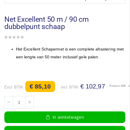
Ga
naar
het
Net Excellent 50 m / 90 cm
begin
dubbelpunt schaap
van
de
afbeeldingen-
gallerij
Het Excellent Schapennet is een complete afrastering met
een lengte van 50 meter inclusief gele palen.
€ 102,97
€ 85,10
Product ID
In winkelwagen