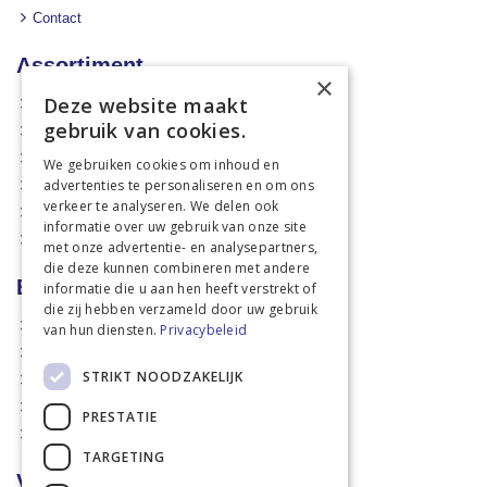
Contact
Assortiment
×
Deze website maakt
Aanbiedingen
gebruik van cookies.
Mechanisatie
Stal & Erf
We gebruiken cookies om inhoud en
advertenties te personaliseren en om ons
Weidetechniek
verkeer te analyseren. We delen ook
Dierbenodigdheden
informatie over uw gebruik van onze site
Actiefolders
met onze advertentie- en analysepartners,
die deze kunnen combineren met andere
Betalen en verzenden
informatie die u aan hen heeft verstrekt of
die zij hebben verzameld door uw gebruik
Hoe bestellen?
van hun diensten.
Privacybeleid
Betaalmethoden
STRIKT NOODZAKELIJK
Afhaalmogelijkheden
Verzendkosten
PRESTATIE
Retouren
TARGETING
Voorwaarden