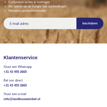
Exclusieve acties & kortingen
Als eerste op de hoogte van aanbiedingen
Nieuwste productinformatie
Abonneer
Inschrijven
u
op
onze
nieuwsbrief
Klantenservice
Stuur een Whatsapp
+31 43 455 2665
Bel ons direct
+31 43 455 2665
Stuur een e-mail
info@landbouwwinkel.nl