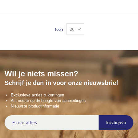
Toon
Wil je niets missen?
Schrijf je dan in voor onze nieuwsbrief
Exclusieve acties & kortingen
Als eerste op de hoogte van aanbiedingen
Nieuwste productinformatie
Abonneer
Inschrijven
u
op
onze