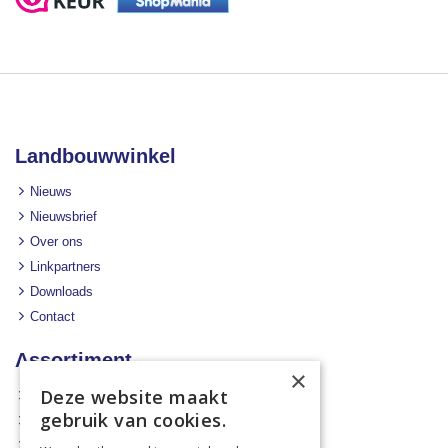
Landbouwwinkel
Nieuws
Nieuwsbrief
Over ons
Linkpartners
Downloads
Contact
Assortiment
×
Deze website maakt
Aanbiedingen
gebruik van cookies.
Mechanisatie
Stal & Erf