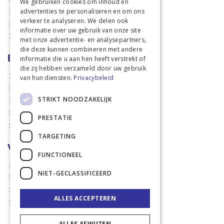
We gebruiken cookies om inhoud en
advertenties te personaliseren en om ons
Weidetechniek
verkeer te analyseren. We delen ook
Dierbenodigdheden
informatie over uw gebruik van onze site
Actiefolders
met onze advertentie- en analysepartners,
die deze kunnen combineren met andere
Betalen en verzenden
informatie die u aan hen heeft verstrekt of
die zij hebben verzameld door uw gebruik
Hoe bestellen?
van hun diensten.
Privacybeleid
Betaalmethoden
STRIKT NOODZAKELIJK
Afhaalmogelijkheden
Verzendkosten
PRESTATIE
Retouren
TARGETING
Voorwaarden
FUNCTIONEEL
Disclaimer
NIET-GECLASSIFICEERD
Privacy policy & Cookies
Algemene voorwaarden
ALLES ACCEPTEREN
Garantie en klachten
ALLES AFWIJZEN