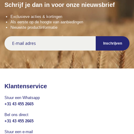
Schrijf je dan in voor onze nieuwsbrief
Exclusieve acties & kortingen
Als eerste op de hoogte van aanbiedingen
Nieuwste productinformatie
Abonneer
Inschrijven
u
op
onze
nieuwsbrief
Klantenservice
Stuur een Whatsapp
+31 43 455 2665
Bel ons direct
+31 43 455 2665
Stuur een e-mail