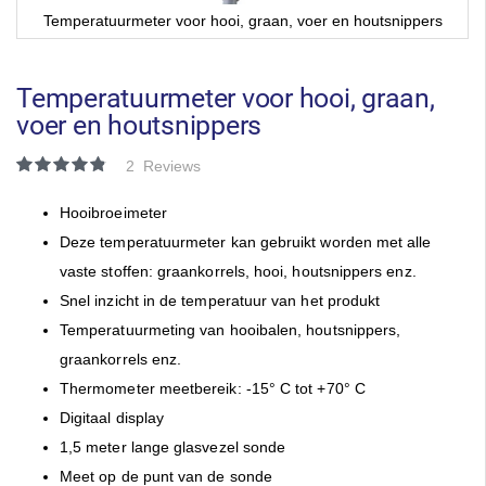
Temperatuurmeter voor hooi, graan, voer en houtsnippers
Ga
naar
het
Temperatuurmeter voor hooi, graan,
begin
voer en houtsnippers
van
de
Waardering:
2
Reviews
afbeeldingen-
97
100
% of
gallerij
Hooibroeimeter
Deze temperatuurmeter kan gebruikt worden met alle
vaste stoffen: graankorrels, hooi, houtsnippers enz.
Snel inzicht in de temperatuur van het produkt
Temperatuurmeting van hooibalen, houtsnippers,
graankorrels enz.
Thermometer meetbereik: -15° C tot +70° C
Digitaal display
1,5 meter lange glasvezel sonde
Meet op de punt van de sonde