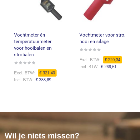
Vochtmeter én
Vochtmeter voor stro,
temperatuurmeter
hooi en silage
voor hooibalen en
Rating:
0%
strobalen
€ 220,34
Rating:
0%
€ 266,61
€ 321,40
€ 388,89
Wil je niets missen?