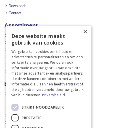
Downloads
Contact
Assortiment
×
Deze website maakt
Aanbiedingen
gebruik van cookies.
Mechanisatie
Stal & Erf
We gebruiken cookies om inhoud en
advertenties te personaliseren en om ons
Weidetechniek
verkeer te analyseren. We delen ook
Dierbenodigdheden
informatie over uw gebruik van onze site
Actiefolders
met onze advertentie- en analysepartners,
die deze kunnen combineren met andere
Betalen en verzenden
informatie die u aan hen heeft verstrekt of
die zij hebben verzameld door uw gebruik
Hoe bestellen?
van hun diensten.
Privacybeleid
Betaalmethoden
STRIKT NOODZAKELIJK
Afhaalmogelijkheden
Verzendkosten
PRESTATIE
Retouren