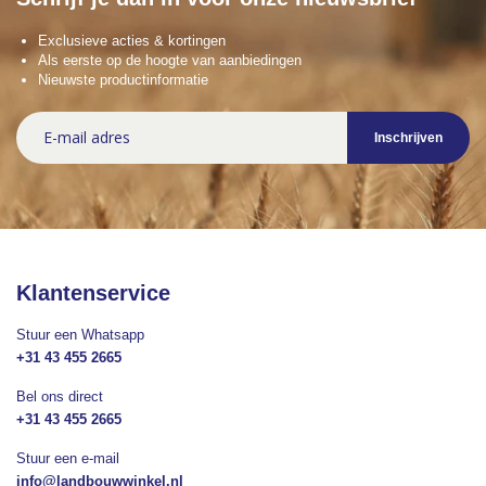
Exclusieve acties & kortingen
Als eerste op de hoogte van aanbiedingen
Nieuwste productinformatie
Abonneer
Inschrijven
u
op
onze
nieuwsbrief
Klantenservice
Stuur een Whatsapp
+31 43 455 2665
Bel ons direct
+31 43 455 2665
Stuur een e-mail
info@landbouwwinkel.nl