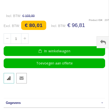
€ 103,00
Product ID
23
Speciale
€ 96,81
€ 80,01
prijs
In winkelwagen
Toevoegen aan offerte
Gegevens