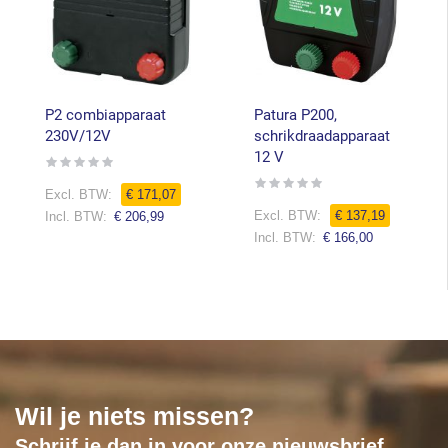
P2 combiapparaat
Patura P200,
230V/12V
schrikdraadapparaat
12 V
Rating:
0%
Rating:
€ 171,07
0%
€ 137,19
€ 206,99
€ 166,00
Wil je niets missen?
Schrijf je dan in voor onze nieuwsbrief