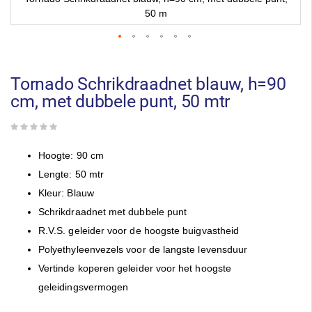
50 m
Ga
naar
het
Tornado Schrikdraadnet blauw, h=90
begin
cm, met dubbele punt, 50 mtr
van
de
afbeeldingen-
gallerij
Hoogte: 90 cm
Lengte: 50 mtr
Kleur: Blauw
Schrikdraadnet met dubbele punt
R.V.S. geleider voor de hoogste buigvastheid
Polyethyleenvezels voor de langste levensduur
Vertinde koperen geleider voor het hoogste
geleidingsvermogen