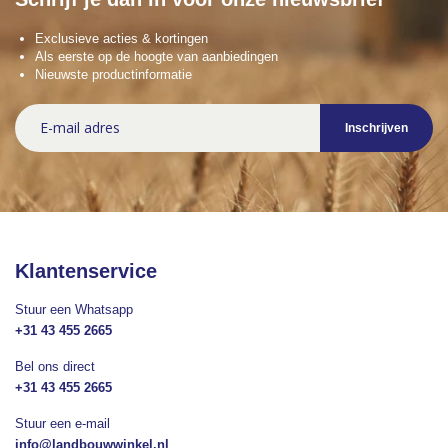
Exclusieve acties & kortingen
Als eerste op de hoogte van aanbiedingen
Nieuwste productinformatie
Abonneer
Inschrijven
u
op
onze
nieuwsbrief
Klantenservice
Stuur een Whatsapp
+31 43 455 2665
Bel ons direct
+31 43 455 2665
Stuur een e-mail
info@landbouwwinkel.nl