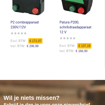
P2 combiapparaat
Patura P200,
230V/12V
schrikdraadapparaat
12 V
Rating:
0%
Rating:
€ 171,07
0%
€ 137,19
€ 206,99
€ 166,00
Wil je niets missen?
Schrijf je dan in voor onze nieuwsbrief