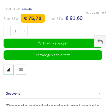
€ 97,45
Product ID
23
Speciale
€ 91,60
€ 75,70
prijs
In winkelwagen
Toevoegen aan offerte
Gegevens