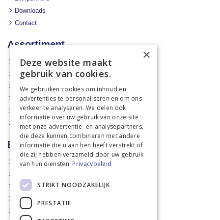
Downloads
Contact
Assortiment
×
Deze website maakt
Aanbiedingen
gebruik van cookies.
Mechanisatie
Stal & Erf
We gebruiken cookies om inhoud en
advertenties te personaliseren en om ons
Weidetechniek
verkeer te analyseren. We delen ook
Dierbenodigdheden
informatie over uw gebruik van onze site
Actiefolders
met onze advertentie- en analysepartners,
die deze kunnen combineren met andere
Betalen en verzenden
informatie die u aan hen heeft verstrekt of
die zij hebben verzameld door uw gebruik
Hoe bestellen?
van hun diensten.
Privacybeleid
Betaalmethoden
STRIKT NOODZAKELIJK
Afhaalmogelijkheden
Verzendkosten
PRESTATIE
Retouren