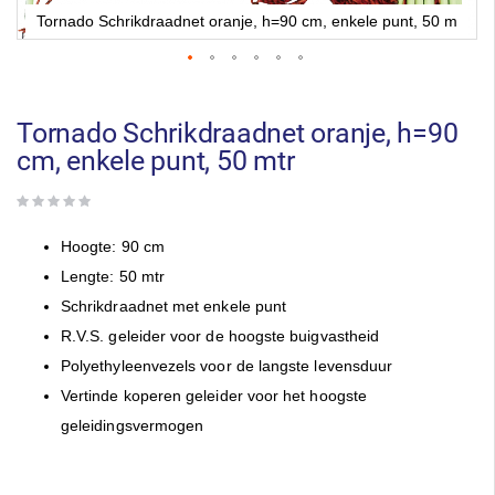
Tornado Schrikdraadnet oranje, h=90 cm, enkele punt, 50 m
Ga
naar
het
Tornado Schrikdraadnet oranje, h=90
begin
cm, enkele punt, 50 mtr
van
de
afbeeldingen-
gallerij
Hoogte: 90 cm
Lengte: 50 mtr
Schrikdraadnet met enkele punt
R.V.S. geleider voor de hoogste buigvastheid
Polyethyleenvezels voor de langste levensduur
Vertinde koperen geleider voor het hoogste
geleidingsvermogen