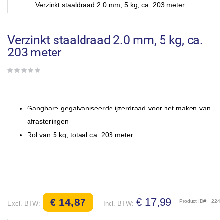
Verzinkt staaldraad 2.0 mm, 5 kg, ca. 203 meter
Ga
naar
het
Verzinkt staaldraad 2.0 mm, 5 kg, ca.
begin
203 meter
van
de
afbeeldingen-
gallerij
Gangbare gegalvaniseerde ijzerdraad voor het maken van
afrasteringen
Rol van 5 kg, totaal ca. 203 meter
€ 17,99
€ 14,87
Product ID
22