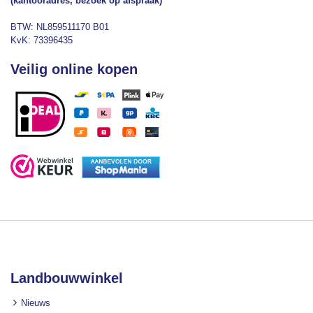
(kantooradres, bezoek op afspraak)
BTW: NL859511170 B01
KvK: 73396435
Veilig online kopen
Landbouwwinkel
Nieuws