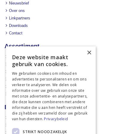
Nieuwsbrief
Over ons
Linkpartners
Downloads
Contact
Assortiment
×
Deze website maakt
Aanbiedingen
gebruik van cookies.
Mechanisatie
Stal & Erf
We gebruiken cookies om inhoud en
advertenties te personaliseren en om ons
Weidetechniek
verkeer te analyseren. We delen ook
Dierbenodigdheden
informatie over uw gebruik van onze site
Actiefolders
met onze advertentie- en analysepartners,
die deze kunnen combineren met andere
Betalen en verzenden
informatie die u aan hen heeft verstrekt of
die zij hebben verzameld door uw gebruik
Hoe bestellen?
van hun diensten.
Privacybeleid
Betaalmethoden
STRIKT NOODZAKELIJK
Afhaalmogelijkheden