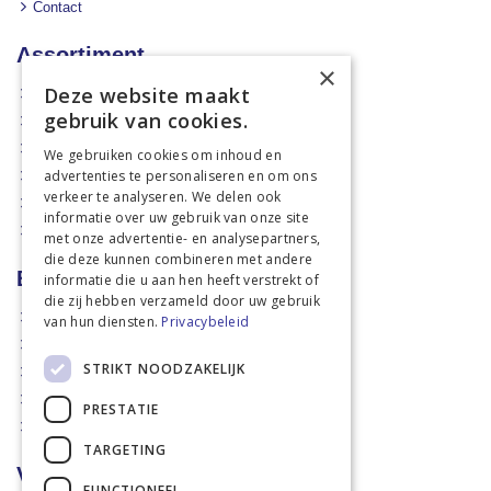
Contact
Assortiment
×
Deze website maakt
Aanbiedingen
gebruik van cookies.
Mechanisatie
Stal & Erf
We gebruiken cookies om inhoud en
advertenties te personaliseren en om ons
Weidetechniek
verkeer te analyseren. We delen ook
Dierbenodigdheden
informatie over uw gebruik van onze site
Actiefolders
met onze advertentie- en analysepartners,
die deze kunnen combineren met andere
Betalen en verzenden
informatie die u aan hen heeft verstrekt of
die zij hebben verzameld door uw gebruik
Hoe bestellen?
van hun diensten.
Privacybeleid
Betaalmethoden
STRIKT NOODZAKELIJK
Afhaalmogelijkheden
Verzendkosten
PRESTATIE
Retouren
TARGETING
Voorwaarden
FUNCTIONEEL