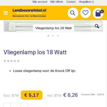
Ga
Mijn account
Mijn offerte
Contact
Vergelijken (
)
naar
de
pro
0
Zoek
inhoud
Cart
Ga
naar
Vliegenlamp los 18 Watt
het
einde
van
Ga
de
naar
afbeeldingen-
het
Vliegenlamp los 18 Watt
gallerij
begin
van
de
afbeeldingen-
Losse vliegenlamp voor de Knock Off lijn.
gallerij
€ 6,26
€ 5,17
Product ID
19474