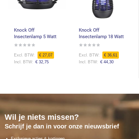
Knock Off
Knock Off
Insectenlamp 5 Watt
Insectenlamp 18 Watt
Rating:
Rating:
0%
0%
€ 27,07
€ 36,61
€ 32,75
€ 44,30
Wil je niets missen?
Schrijf je dan in voor onze nieuwsbrief
Exclusieve acties & kortingen