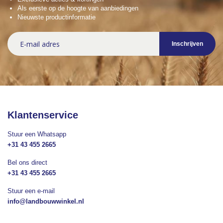
Als eerste op de hoogte van aanbiedingen
Nieuwste productinformatie
Abonneer
Inschrijven
u
op
onze
nieuwsbrief
Klantenservice
Stuur een Whatsapp
+31 43 455 2665
Bel ons direct
+31 43 455 2665
Stuur een e-mail
info@landbouwwinkel.nl