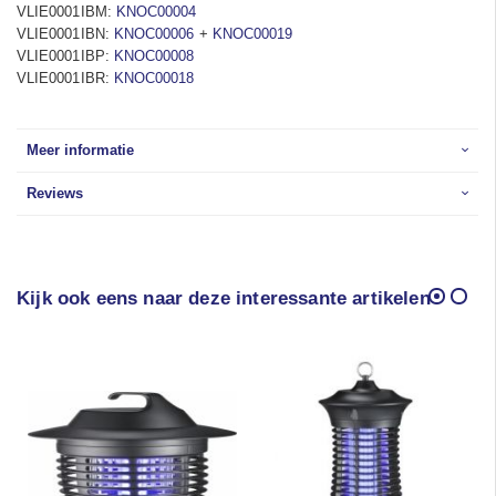
VLIE0001IBM:
KNOC00004
VLIE0001IBN:
KNOC00006
+
KNOC00019
VLIE0001IBP:
KNOC00008
VLIE0001IBR:
KNOC00018
Meer informatie
Reviews
Kijk ook eens naar deze interessante artikelen