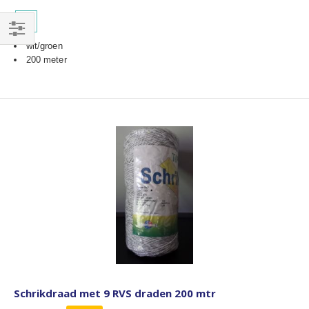
Filteren
wit/groen
200 meter
Schrikdraad met 9 RVS draden 200 mtr