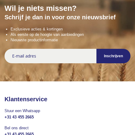
Wil je niets missen?
Schrijf je dan in voor onze nieuwsbrief
Exclusieve acties & kortingen
Als eerste op de hoogte van aanbiedingen
Nieuwste productinformatie
Abonneer
Inschrijven
u
op
onze
nieuwsbrief
Klantenservice
Stuur een Whatsapp
+31 43 455 2665
Bel ons direct
+31 43 455 2665