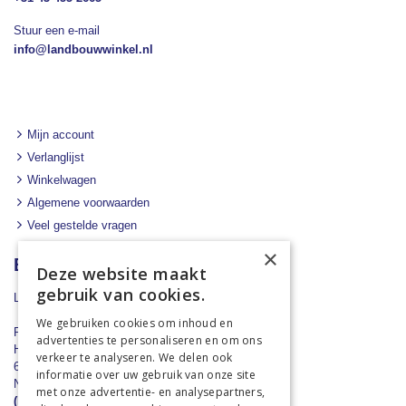
Stuur een e-mail
info@landbouwwinkel.nl
Mijn account
Verlanglijst
Winkelwagen
Algemene voorwaarden
Veel gestelde vragen
×
Bedrijfsinformatie
Deze website maakt
gebruik van cookies.
Landbouwwinkel.nl
We gebruiken cookies om inhoud en
Rademaker Mechelen B.V.
advertenties te personaliseren en om ons
Hilleshagerweg 116
verkeer te analyseren. We delen ook
6281 AH Mechelen
informatie over uw gebruik van onze site
Nederland
met onze advertentie- en analysepartners,
(kantooradres, bezoek op afspraak)