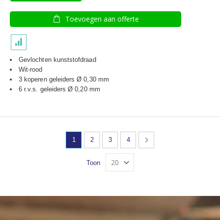
Toevoegen aan offerte
Gevlochten kunststofdraad
Wit-rood
3 koperen geleiders Ø 0,30 mm
6 r.v.s. geleiders Ø 0,20 mm
Pagina
U lees momenteel pagina
Pagina
Pagina
Pagina
Pagina
Volgende
1
2
3
4
Toon