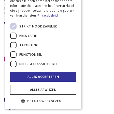
die deze kunnen combineren met andere
informatie die u aan hen heeft verstrekt of
BTW: NL859511170 B01
die zij hebben verzameld door uw gebruik
KvK: 73396435
van hun diensten.
Privacybeleid
Veilig online kopen
STRIKT NOODZAKELIJK
PRESTATIE
TARGETING
FUNCTIONEEL
NIET-GECLASSIFICEERD
ALLES ACCEPTEREN
ALLES AFWIJZEN
Landbouwwinkel
DETAILS WEERGEVEN
Nieuws