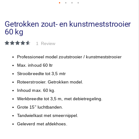
Ga
naar
het
Getrokken zout- en kunstmeststrooier
begin
60 kg
van
de
Waardering:
1
Review
afbeeldingen-
93
100
% of
gallerij
Professioneel model zoutstrooier / kunstmeststrooier
Max. inhoud 60 ltr
Strooibreedte tot 3,5 mtr
Roteerstrooier. Getrokken model.
Inhoud max. 60 kg.
Werkbreedte tot 3,5 m, met debietregeling.
Grote 15" luchtbanden.
Tandwielkast met smeernippel.
Geleverd met afdekhoes.