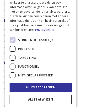
verkeer te analyseren. We delen ook
Dierbenodigdheden
informatie over uw gebruik van onze site
Actiefolders
met onze advertentie- en analysepartners,
die deze kunnen combineren met andere
Betalen en verzenden
informatie die u aan hen heeft verstrekt of
die zij hebben verzameld door uw gebruik
Hoe bestellen?
van hun diensten.
Privacybeleid
Betaalmethoden
STRIKT NOODZAKELIJK
Afhaalmogelijkheden
Verzendkosten
PRESTATIE
Retouren
TARGETING
Voorwaarden
FUNCTIONEEL
Disclaimer
NIET-GECLASSIFICEERD
Privacy policy & Cookies
Algemene voorwaarden
ALLES ACCEPTEREN
Garantie en klachten
ALLES AFWIJZEN
© 2021 Rademaker Mechelen B.V. - Sinds 2005