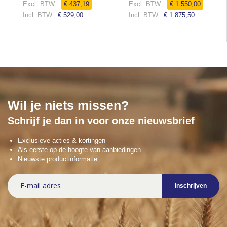
€ 437,19
€ 1.550,00
€ 529,00
€ 1.875,50
Wil je niets missen?
Schrijf je dan in voor onze nieuwsbrief
Exclusieve acties & kortingen
Als eerste op de hoogte van aanbiedingen
Nieuwste productinformatie
Abonneer
Inschrijven
u
op
onze
nieuwsbrief