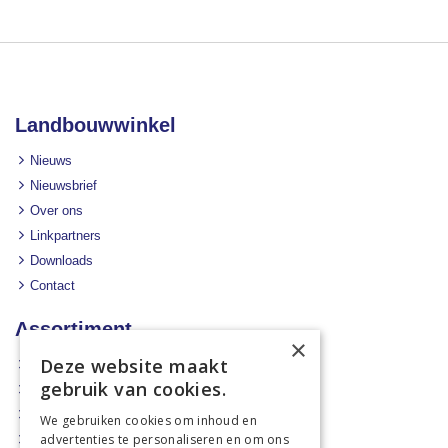
Landbouwwinkel
Nieuws
Nieuwsbrief
Over ons
Linkpartners
Downloads
Contact
Assortiment
×
Deze website maakt
Aanbiedingen
gebruik van cookies.
Mechanisatie
Stal & Erf
We gebruiken cookies om inhoud en
advertenties te personaliseren en om ons
Weidetechniek