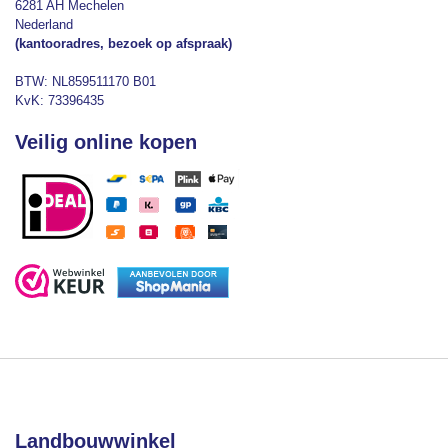
6281 AH Mechelen
Nederland
(kantooradres, bezoek op afspraak)
BTW: NL859511170 B01
KvK: 73396435
Veilig online kopen
Landbouwwinkel