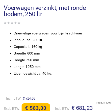
naar
het
Voerwagen verzinkt, met ronde
begin
bodem, 250 ltr
van
de
afbeeldingen-
gallerij
Driewielige voerwagen voor bijv. krachtvoer
Inhoud: ca. 250 ltr
Capaciteit: 160 kg
Breedte 600 mm
Hoogte 750 mm
Lengte 1250 mm
Eigen gewicht ca. 40 kg.
€ 714,08
Product ID
Speciale
€ 681,23
€ 563,00
prijs