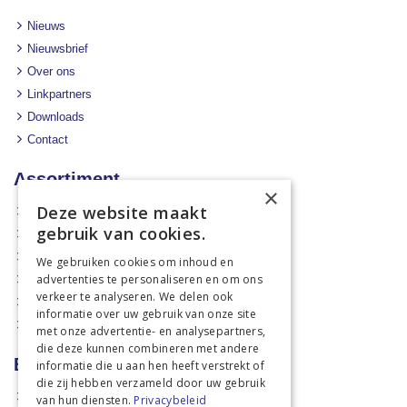
Nieuws
Nieuwsbrief
Over ons
Linkpartners
Downloads
Contact
Assortiment
×
Deze website maakt
Aanbiedingen
gebruik van cookies.
Mechanisatie
Stal & Erf
We gebruiken cookies om inhoud en
advertenties te personaliseren en om ons
Weidetechniek
verkeer te analyseren. We delen ook
Dierbenodigdheden
informatie over uw gebruik van onze site
Actiefolders
met onze advertentie- en analysepartners,
die deze kunnen combineren met andere
Betalen en verzenden
informatie die u aan hen heeft verstrekt of
die zij hebben verzameld door uw gebruik
Hoe bestellen?
van hun diensten.
Privacybeleid