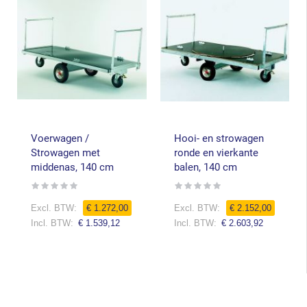
Voerwagen /
Hooi- en strowagen
Strowagen met
ronde en vierkante
middenas, 140 cm
balen, 140 cm
Rating:
Rating:
0%
0%
Speciale
€ 1.272,00
€ 2.152,00
prijs
€ 1.539,12
€ 2.603,92