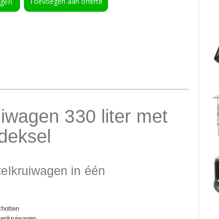
Toevoegen aan offerte
agen
iwagen 330 liter met
deksel
elkruiwagen in één
chotten
kiepkruiwagen.