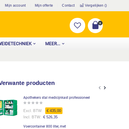
Mijn account
Mijn offerte
Contact
Vergelijken (
)
producten
0
Cart
WEIDETECHNIEK
MEER...
Verwante producten
Apothekers stal medicijnkast professioneel
Rating:
0%
€ 435,00
€ 526,35
Voercontainer 800 liter, met