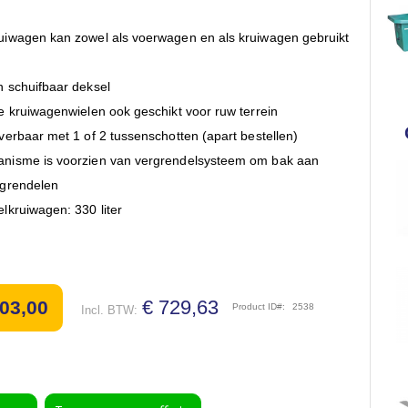
uiwagen 330 liter
uiwagen kan zowel als voerwagen en als kruiwagen gebruikt
ifdeksel
n schuifbaar deksel
e kruiwagenwielen ook geschikt voor ruw terrein
verbaar met 1 of 2 tussenschotten (apart bestellen)
nisme is voorzien van vergrendelsysteem om bak aan
rgrendelen
lkruiwagen: 330 liter
€ 729,63
603,00
Product ID
2538