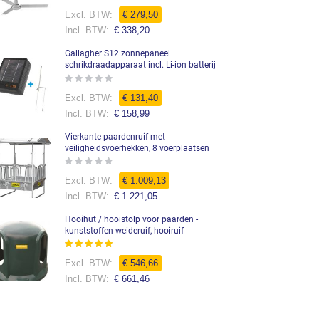
0%
€ 279,50
€ 338,20
Gallagher S12 zonnepaneel
schrikdraadapparaat incl. Li-ion batterij
Rating:
0%
Speciale
€ 131,40
prijs
€ 158,99
Vierkante paardenruif met
veiligheidsvoerhekken, 8 voerplaatsen
Rating:
0%
Speciale
€ 1.009,13
prijs
€ 1.221,05
Hooihut / hooistolp voor paarden -
kunststoffen weideruif, hooiruif
Waardering:
99%
€ 546,66
€ 661,46