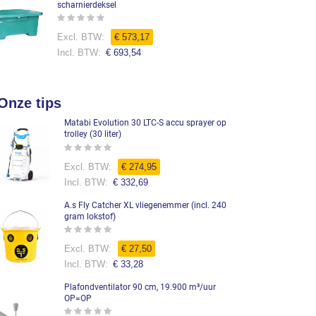
scharnierdeksel
Rating:
0%
€ 573,17
€ 693,54
Onze tips
Matabi Evolution 30 LTC-S accu sprayer op
trolley (30 liter)
Rating:
0%
€ 274,95
€ 332,69
A.s Fly Catcher XL vliegenemmer (incl. 240
gram lokstof)
Rating:
0%
€ 27,50
€ 33,28
Plafondventilator 90 cm, 19.900 m³/uur
OP=OP
Rating: