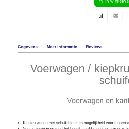
In winkelw
Gegevens
Meer informatie
Reviews
Voerwagen / kiepkru
schuif
Voerwagen en kant
Kiepkruiwagen met schuifdeksel en mogelijkheid voor tussens
Voor klussen in en rond het bedrijf maakt u gebruik van deze 