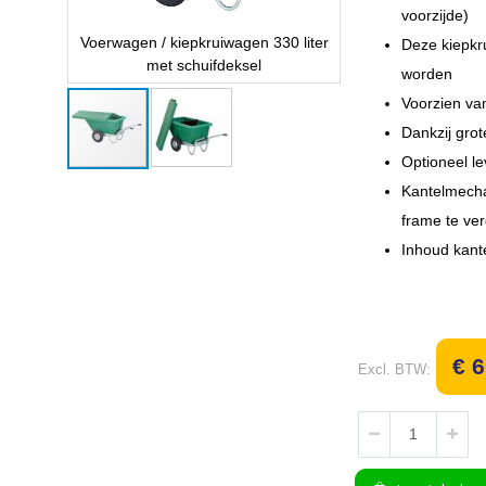
voorzijde)
Voerwagen / kiepkruiwagen 330 liter
Voerwagen / kiepkr
Deze kiepkr
met schuifdeksel
met schu
worden
Voorzien va
Dankzij grot
Optioneel le
Ga
Kantelmecha
naar
het
frame te ve
begin
Inhoud kante
van
de
afbeeldingen-
gallerij
€ 