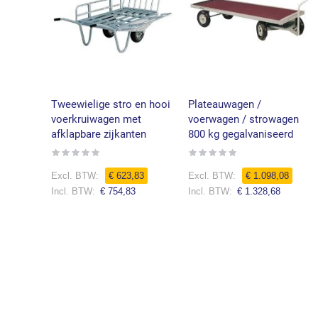
Tweewielige stro en hooi
Plateauwagen /
voerkruiwagen met
voerwagen / strowagen
afklapbare zijkanten
800 kg gegalvaniseerd
Rating:
Rating:
0%
0%
€ 623,83
€ 1.098,08
€ 754,83
€ 1.328,68