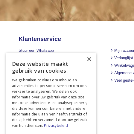
Klantenservice
Stuur een Whatsapp
Mijn accou
×
+31 43 455 2665
Verlanglijst
Deze website maakt
Winkelwag
Bel ons direct
gebruik van cookies.
Algemene 
+31 43 455 2665
We gebruiken cookies om inhoud en
Veel geste
Stuur een e-mail
advertenties te personaliseren en om ons
info@landbouwwinkel.nl
verkeer te analyseren. We delen ook
informatie over uw gebruik van onze site
met onze advertentie- en analysepartners,
die deze kunnen combineren met andere
informatie die u aan hen heeft verstrekt of
die zij hebben verzameld door uw gebruik
van hun diensten.
Privacybeleid