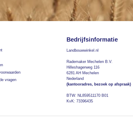
Bedrijfsinformatie
nt
Landbouwwinkel.nl
Rademaker Mechelen B.V.
en
Hilleshagerweg 116
voorwaarden
6281 AH Mechelen
Nederland
lde vragen
(kantooradres, bezoek op afspraak)
BTW: NL859511170 B01
KvK: 73396435