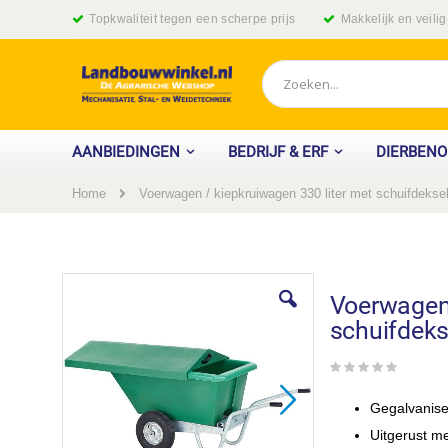
Ga
Topkwaliteit tegen een scherpe prijs
Makkelijk en veili
naar
de
inhoud
Zoek
AANBIEDINGEN
BEDRIJF & ERF
DIERBEN
Home
Voerwagen / kiepkruiwagen 330 liter met schuifdekse
Ga
naar
Voerwagen 
het
schuifdeks
einde
van
de
afbeeldingen-
gallerij
Gegalvanise
Uitgerust m