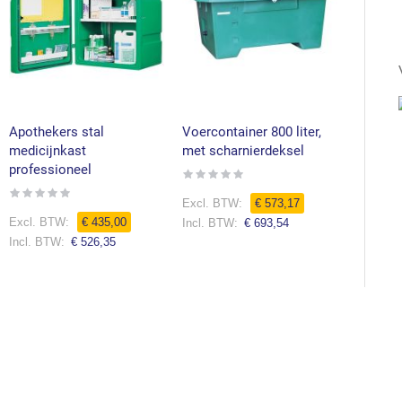
Apothekers stal
Voercontainer 800 liter,
Kunstst
medicijnkast
met scharnierdeksel
FeedCov
professioneel
AFHAA
Rating:
0%
Rating:
Rating:
0%
€ 573,17
0%
€ 435,00
€ 693,54
€ 526,35