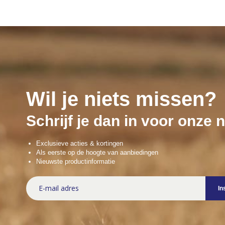
Wil je niets missen?
Schrijf je dan in voor onze 
Exclusieve acties & kortingen
Als eerste op de hoogte van aanbiedingen
Nieuwste productinformatie
Abonneer
In
u
op
onze
nieuwsbrief