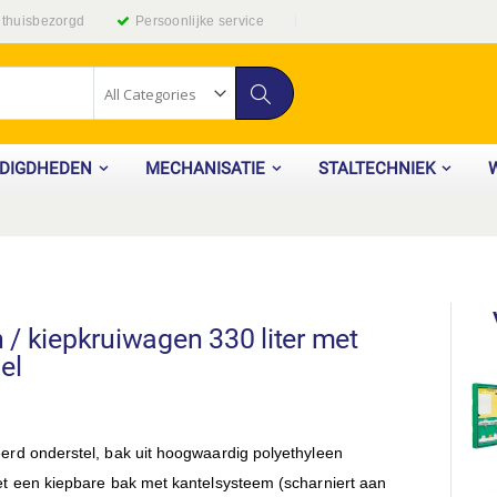
g thuisbezorgd
Persoonlijke service
Zoek
ODIGDHEDEN
MECHANISATIE
STALTECHNIEK
l
/ kiepkruiwagen 330 liter met
el
erd onderstel, bak uit hoogwaardig polyethyleen
et een kiepbare bak met kantelsysteem (scharniert aan