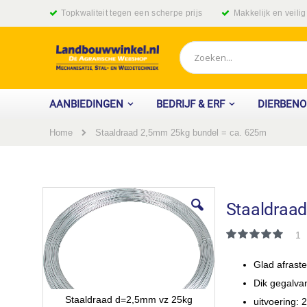
Ga
Topkwaliteit tegen een scherpe prijs
Makkelijk en veili
naar
de
inhoud
Zoek
AANBIEDINGEN
BEDRIJF & ERF
DIERBEN
Home
Staaldraad 2,5mm 25kg bundel = ca. 625m
Ga
naar
Staaldraa
het
einde
Waardering:
1
van
100
100
% of
de
Glad afrast
afbeeldingen-
gallerij
Dik gegalva
Staaldraad d=2,5mm vz 25kg
uitvoering: 