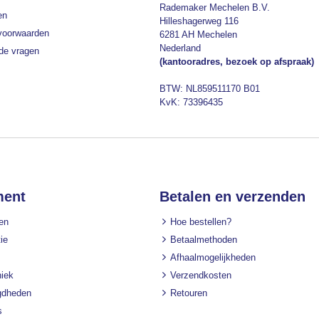
Rademaker Mechelen B.V.
en
Hilleshagerweg 116
voorwaarden
6281 AH Mechelen
Nederland
lde vragen
(kantooradres, bezoek op afspraak)
BTW: NL859511170 B01
KvK: 73396435
ment
Betalen en verzenden
en
Hoe bestellen?
ie
Betaalmethoden
Afhaalmogelijkheden
iek
Verzendkosten
gdheden
Retouren
s