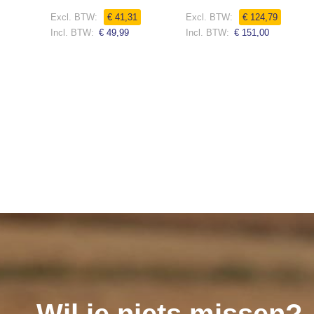
0%
0%
€ 41,31
€ 124,79
€ 49,99
€ 151,00