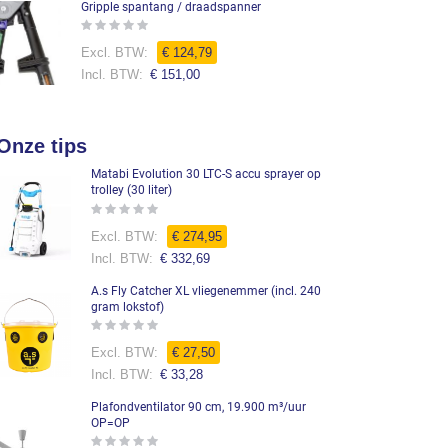
Gripple spantang / draadspanner
Rating:
0%
€ 124,79
€ 151,00
Onze tips
Matabi Evolution 30 LTC-S accu sprayer op
trolley (30 liter)
Rating:
0%
€ 274,95
€ 332,69
A.s Fly Catcher XL vliegenemmer (incl. 240
gram lokstof)
Rating:
0%
€ 27,50
€ 33,28
Plafondventilator 90 cm, 19.900 m³/uur
OP=OP
Rating: