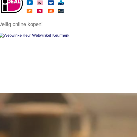
0%
€ 91,74
€ 288,28
€ 111,01
€ 348,82
​Veilig online kopen!