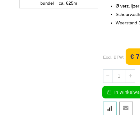
bundel = ca. 625m
Ø verz. ijze
Ga
Scheurvasth
naar
het
Weerstand 
begin
van
de
afbeeldingen-
gallerij
€ 7
In winkelw