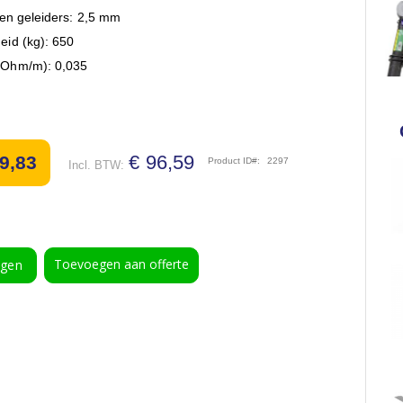
ren geleiders: 2,5 mm
eid (kg): 650
(Ohm/m): 0,035
€ 96,59
9,83
Product ID
2297
Toevoegen aan offerte
agen