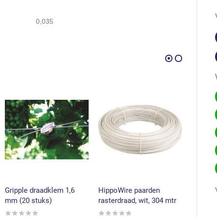
0,035
Gripple draadklem 1,6
HippoWire paarden
HippoW
mm (20 stuks)
rasterdraad, wit, 304 mtr
rasterdr
mtr
Rating:
Rating: