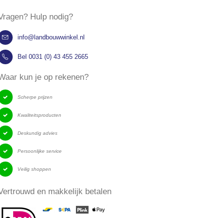
Vragen? Hulp nodig?
info@landbouwwinkel.nl
Bel 0031 (0) 43 455 2665
​Waar kun je op rekenen?
Scherpe prijzen
Kwaliteitsproducten
Deskundig advies
Persoonlijke service
Veilig shoppen
ire paarden
Palenrammer voor
​Vertrouwd en makkelijk betalen
aad, bruin, 304
weidepalen
Rating: