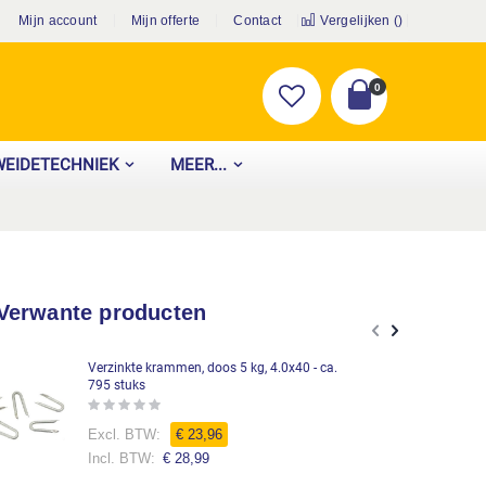
Mijn account
Mijn offerte
Contact
Vergelijken (
)
producten
0
Cart
WEIDETECHNIEK
MEER...
Verwante producten
Verzinkte krammen, doos 5 kg, 4.0x40 - ca.
795 stuks
Rating:
0%
€ 23,96
€ 28,99