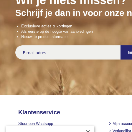
Wil je niets missen?
Schrijf je dan in voor onze 
Exclusieve acties & kortingen
Als eerste op de hoogte van aanbiedingen
Nieuwste productinformatie
Abonneer
In
u
op
onze
nieuwsbrief
Klantenservice
Stuur een Whatsapp
Mijn accou
+31 43 455 2665
Verlanglijst