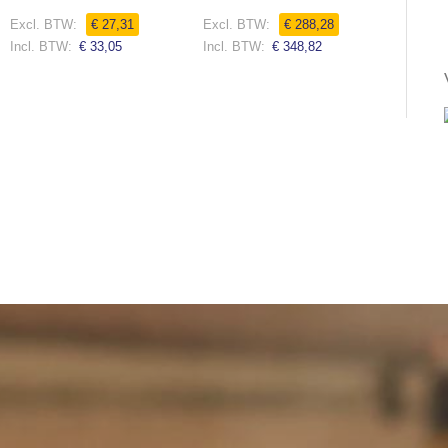
0%
0%
Rating:
Speciale
€ 27,31
€ 288,28
0%
prijs
Speciale
€ 33,05
€ 348,82
prijs