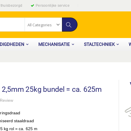
g thuisbezorgd
Persoonlijke service
Zoek
ODIGDHEDEN
MECHANISATIE
STALTECHNIEK
d 2,5mm 25kg bundel = ca. 625m
Review
eringsdraad
niseerd staaldraad
25 kg rol = ca. 625 m