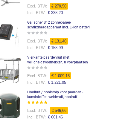
0%
€ 279,50
€ 338,20
Gallagher S12 zonnepaneel
schrikdraadapparaat incl. Li-ion batterij
Rating:
0%
Speciale
€ 131,40
prijs
€ 158,99
Vierkante paardenruif met
veiligheidsvoerhekken, 8 voerplaatsen
Rating:
0%
Speciale
€ 1.009,13
prijs
€ 1.221,05
Hooihut / hooistolp voor paarden -
kunststoffen weideruif, hooiruif
Waardering:
99%
€ 546,66
€ 661,46