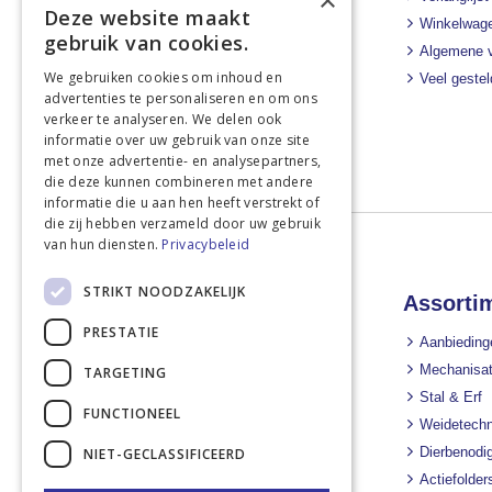
×
Deze website maakt
Winkelwag
Bel ons direct
gebruik van cookies.
Algemene 
+31 43 455 2665
We gebruiken cookies om inhoud en
Veel geste
Stuur een e-mail
advertenties te personaliseren en om ons
info@landbouwwinkel.nl
verkeer te analyseren. We delen ook
informatie over uw gebruik van onze site
met onze advertentie- en analysepartners,
die deze kunnen combineren met andere
informatie die u aan hen heeft verstrekt of
die zij hebben verzameld door uw gebruik
van hun diensten.
Privacybeleid
STRIKT NOODZAKELIJK
Landbouwwinkel
Assorti
PRESTATIE
Nieuws
Aanbieding
Nieuwsbrief
Mechanisat
TARGETING
Over ons
Stal & Erf
FUNCTIONEEL
Linkpartners
Weidetechn
Downloads
Dierbenodi
NIET-GECLASSIFICEERD
Contact
Actiefolder