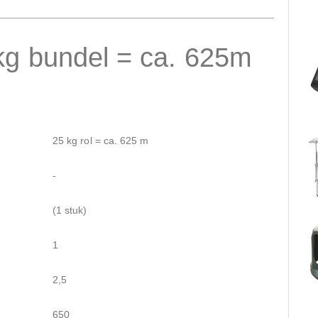
kg bundel = ca. 625m
25 kg rol = ca. 625 m
-
(1 stuk)
1
2,5
650